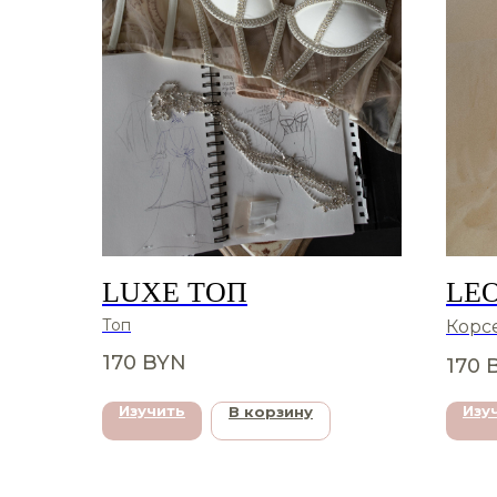
LUXE ТОП
LE
Топ
Корс
170
BYN
170
Изучить
Изу
В корзину