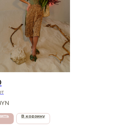
O
ет
BYN
чить
В корзину