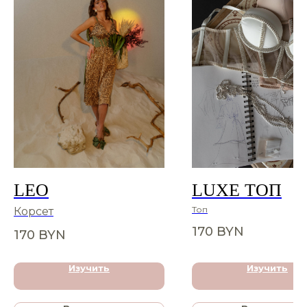
LEO
LUXE ТОП
Топ
Корсет
170
BYN
170
BYN
Изучить
Изучить