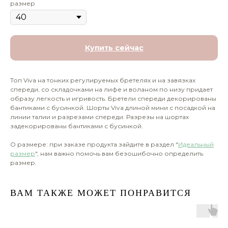
размер
Купить сейчас
Топ Viva на тонких регулируемых бретелях и на завязках
спереди, со складочками на лифе и воланом по низу придает
образу легкость и игривость. Бретели спереди декорированы
бантиками с бусинкой. Шорты Viva длиной мини с посадкой на
линии талии и разрезами спереди. Разрезы на шортах
задекорированы бантиками с бусинкой.
О размере: при заказе продукта зайдите в раздел "
Идеальный
размер
", нам важно помочь вам безошибочно определить
размер.
ВАМ ТАКЖЕ МОЖЕТ ПОНРАВИТСЯ