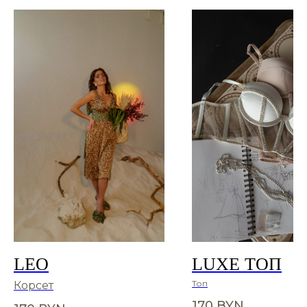
LEO
LUXE ТОП
Топ
Корсет
170
BYN