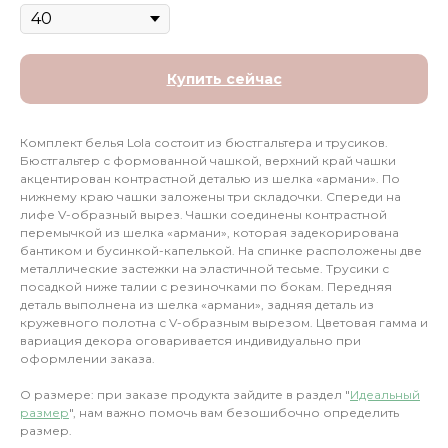
Купить сейчас
Комплект белья Lola состоит из бюстгальтера и трусиков.
Бюстгальтер с формованной чашкой, верхний край чашки
акцентирован контрастной деталью из шелка «армани». По
нижнему краю чашки заложены три складочки. Спереди на
лифе V-образный вырез. Чашки соединены контрастной
перемычкой из шелка «армани», которая задекорирована
бантиком и бусинкой-капелькой. На спинке расположены две
металлические застежки на эластичной тесьме. Трусики с
посадкой ниже талии с резиночками по бокам. Передняя
деталь выполнена из шелка «армани», задняя деталь из
кружевного полотна с V-образным вырезом. Цветовая гамма и
вариация декора оговаривается индивидуально при
оформлении заказа.
О размере: при заказе продукта зайдите в раздел "
Идеальный
размер
", нам важно помочь вам безошибочно определить
размер.