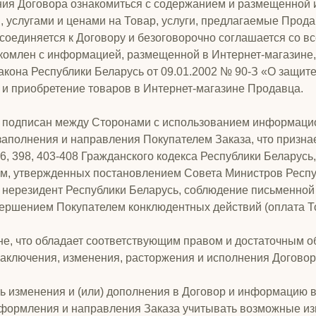
ения Договора ознакомиться с содержанием и размещенной 
 услугами и ценами на Товар, услуги, предлагаемые Прод
оединяется к Договору и безоговорочно соглашается со в
акомлен с информацией, размещенной в Интернет-магазине
кона Республики Беларусь от 09.01.2002 № 90-З «О защит
 и приобретение товаров в Интернет-магазине Продавца.
де, подписан между Сторонами с использованием информаци
 заполнения и направления Покупателем Заказа, что приз
96, 398, 403-408 Гражданского кодекса Республики Беларусь
м, утвержденных постановлением Совета Министров Республ
 – нерезидент Республики Беларусь, соблюдение письменн
ершением Покупателем конклюдентных действий (оплата Тов
оне, что обладает соответствующим правом и достаточным 
аключения, изменения, расторжения и исполнения Договор
ть изменения и (или) дополнения в Договор и информацию 
 оформления и направления Заказа учитывать возможные из