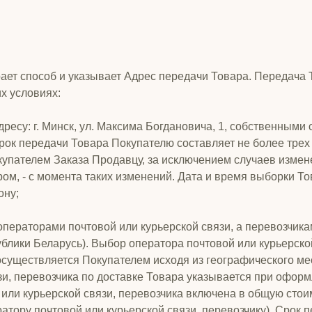
ает способ и указывает Адрес передачи Товара. Передача 
х условиях:
ресу: г. Минск, ул. Максима Богдановича, 1, собственными с
рок передачи Товара Покупателю составляет не более трех 
упателем Заказа Продавцу, за исключением случаев измен
ом, - с момента таких изменений. Дата и время выборки 
ону;
т операторами почтовой или курьерской связи, а перевозчик
публики Беларусь). Выбор оператора почтовой или курьерск
осуществляется Покупателем исходя из географического м
зи, перевозчика по доставке Товара указывается при оформ
 или курьерской связи, перевозчика включена в общую стои
ратору почтовой или курьерской связи, перевозчику). Срок