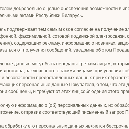
телем добровольно с целью обеспечения возможности выпо
тельными актами Республики Беларусь.
ль подтверждает тем самым свое согласие на получение э
нной, факсимильной, сотовой подвижной электросвязи, се
щения), содержащих рекламу, информацию о новинках, акци
тказаться от получения сообщений, уведомив об этом Прода
нальные данные могут быть переданы третьим лицам, котор
 договора, заключенного с такими лицами, при условии с
и безопасности предоставленных данных при их обработк
учающих персональные данные Покупателя, о том, что эти
они сообщены, и требуют от этих лиц соблюдения этого пра
полную информацию о (об) персональных данных, их обрабо
чтожение, отправив соответствующий письменный запрос П
 на обработку его персональных данных является бессрочн