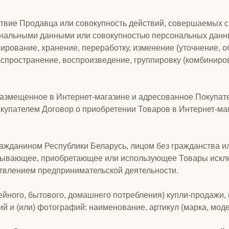
твие Продавца или совокупность действий, совершаемых с
рсональными данными или совокупностью персональных данны
ирование, хранение, переработку, изменение (уточнение, об
аспространение, воспроизведение, группировку (комбиниров
азмещенное в Интернет-магазине и адресованное Покупате
упателем Договор о приобретении Товаров в Интернет-маг
ражданином Республики Беларусь, лицом без гражданства
азывающее, приобретающее или использующее Товары исклю
ствлением предпринимательской деятельности.
мейного, бытового, домашнего потребления) купли-продажи,
 и (или) фотографий: наименование, артикул (марка, модел